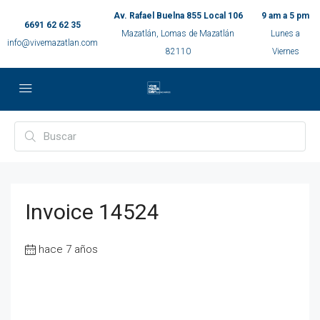
Av. Rafael Buelna 855 Local 106
9 am a 5 pm
6691 62 62 35
Mazatlán, Lomas de Mazatlán
Lunes a
info@vivemazatlan.com
82110
Viernes
Invoice 14524
hace 7 años