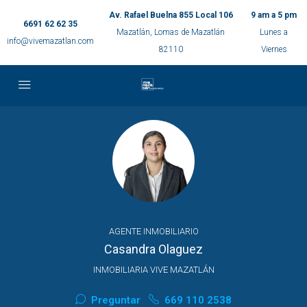
Av. Rafael Buelna 855 Local 106
9 am a 5 pm
6691 62 62 35
Mazatlán, Lomas de Mazatlán
Lunes a
info@vivemazatlan.com
82110
Viernes
AGENTE INMOBILIARIO
Casandra Olaguez
INMOBILIARIA VIVE MAZATLÁN
Preguntar
669 110 2538