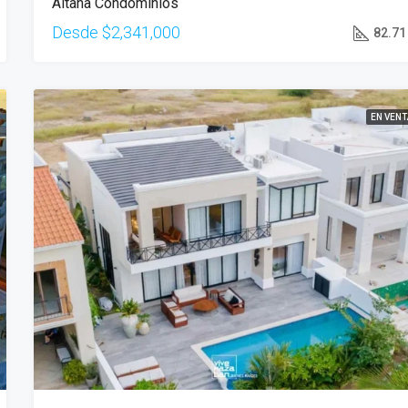
Aitana Condominios
Desde
$2,341,000
82.71
EN VENT