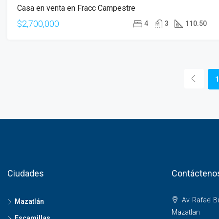
Casa en venta en Fracc Campestre
$2,700,000
4
3
110.50
Ciudades
Contácteno
Av. Rafael 
Mazatlán
Mazatlan
Escamillas