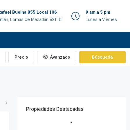
Rafael Buelna 855 Local 106
9 am a 5 pm
tlán, Lomas de Mazatlán 82110
Lunes a Viernes
Precio
Avanzado
Búsqueda
Propiedades Destacadas