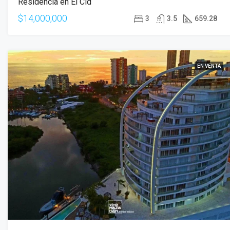
Residencia en El Cid
$14,000,000
3
3.5
659.28
EN VENTA