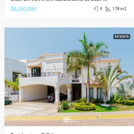
$6,350,000
4
178 m2
EN VENTA