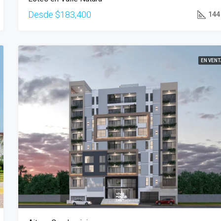
Desde
$183,400
144
EN VENT