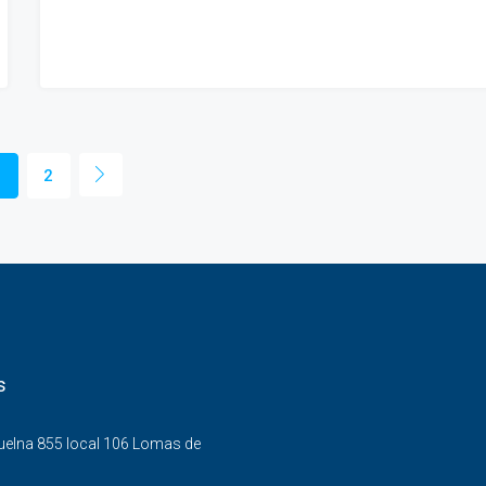
1
2
s
Buelna 855 local 106 Lomas de