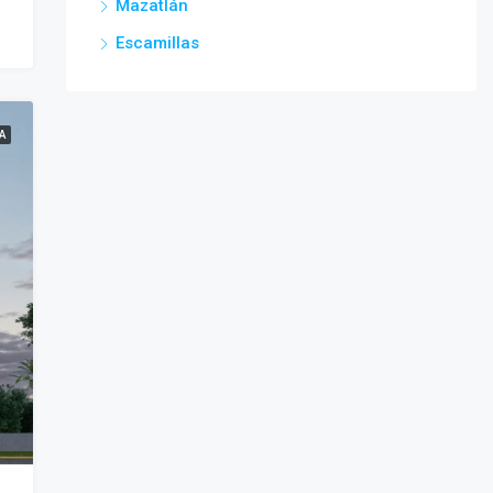
Mazatlán
Escamillas
A