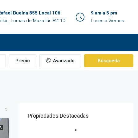
Rafael Buelna 855 Local 106
9 am a 5 pm
tlán, Lomas de Mazatlán 82110
Lunes a Viernes
Precio
Avanzado
Búsqueda
Propiedades Destacadas
A