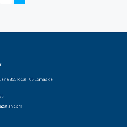
s
Buelna 855 local 106 Lomas de
35
azatlan.com