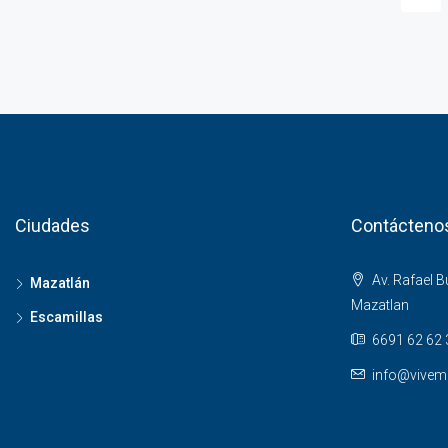
Ciudades
Contácteno
Av. Rafael 
Mazatlán
Mazatlan
Escamillas
6691 62 62 
info@vivem