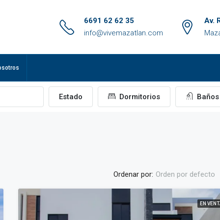
6691 62 62 35
Av. 
info@vivemazatlan.com
Maza
osotros
Estado
Dormitorios
Baños
Ordenar por:
Orden por defecto
EN VENT