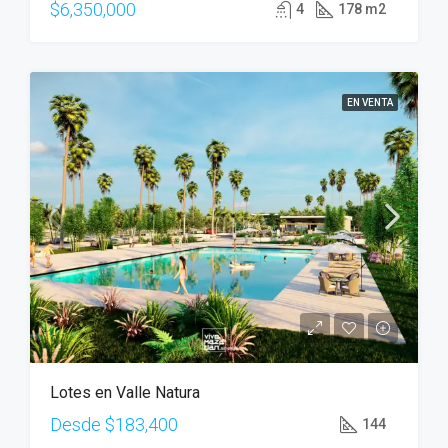
$6,350,000
4
178 m2
EN VENTA
Lotes en Valle Natura
Desde
$183,400
144