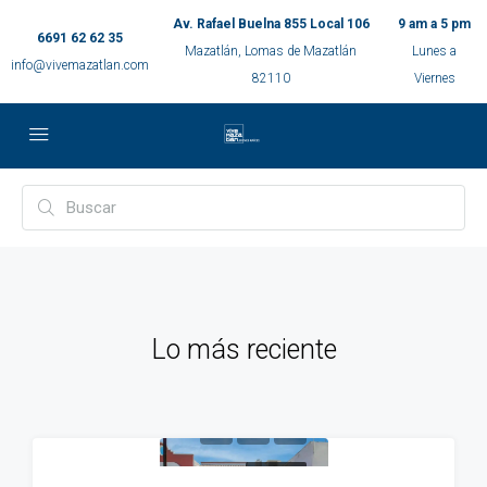
Av. Rafael Buelna 855 Local 106
9 am a 5 pm
6691 62 62 35
Mazatlán, Lomas de Mazatlán
Lunes a
info@vivemazatlan.com
82110
Viernes
Lo más reciente
EN VENTA