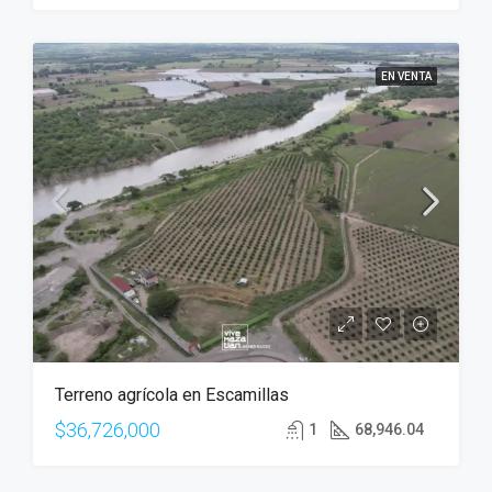
EN VENTA
Terreno agrícola en Escamillas
$36,726,000
1
68,946.04