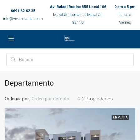
Av. Rafael Buelna 855 Local 106
9 am a 5 pm
6691 62 62 35
Mazatlán, Lomas de Mazatlán
Lunes a
info@vivemazatlan.com
82110
Viernes
Departamento
Ordenar por:
2 Propiedades
Orden por defecto
EN VENTA