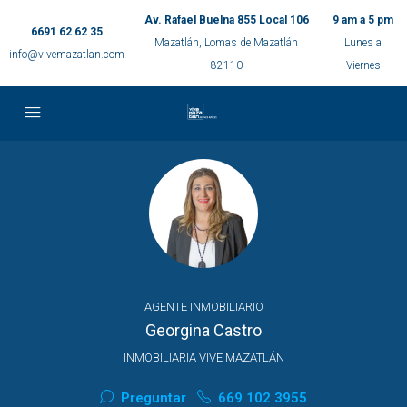
Av. Rafael Buelna 855 Local 106
9 am a 5 pm
6691 62 62 35
Mazatlán, Lomas de Mazatlán
Lunes a
info@vivemazatlan.com
82110
Viernes
AGENTE INMOBILIARIO
Georgina Castro
INMOBILIARIA VIVE MAZATLÁN
Preguntar
669 102 3955