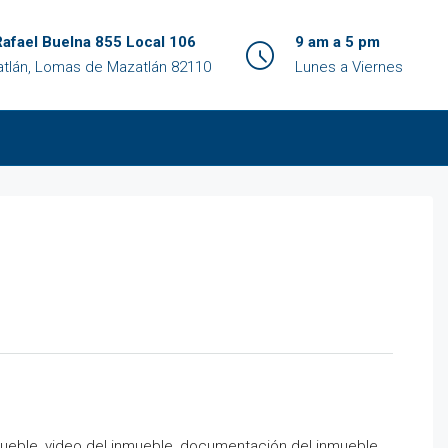
Rafael Buelna 855 Local 106
9 am a 5 pm
tlán, Lomas de Mazatlán 82110
Lunes a Viernes
nmueble, video del inmueble, documentación del inmueble