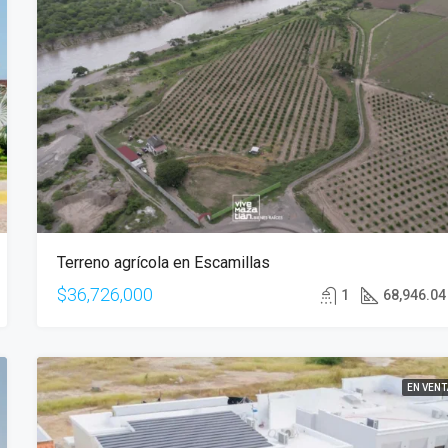
Terreno agrícola en Escamillas
$36,726,000
1
68,946.04
EN VENT