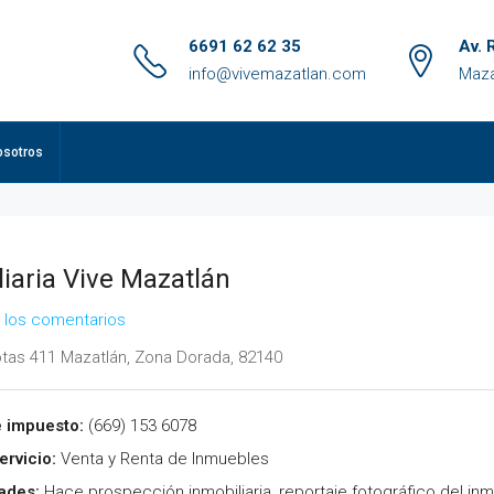
6691 62 62 35
Av. 
info@vivemazatlan.com
Maza
osotros
iaria Vive Mazatlán
 los comentarios
otas 411 Mazatlán, Zona Dorada, 82140
 impuesto:
(669) 153 6078
ervicio:
Venta y Renta de Inmuebles
ades:
Hace prospección inmobiliaria, reportaje fotográfico del i