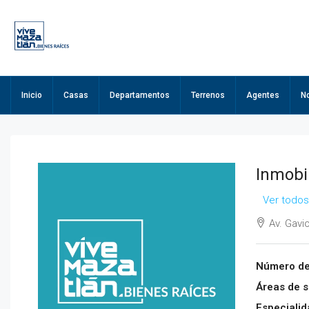
Inicio
Casas
Departamentos
Terrenos
Agentes
N
Inmobil
Ver todos
Av. Gavi
Número de
Áreas de s
Especialid