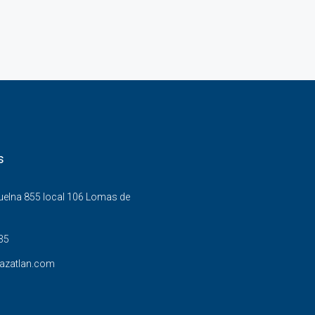
s
Buelna 855 local 106 Lomas de
35
azatlan.com