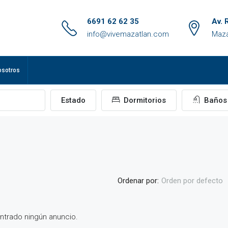
6691 62 62 35
Av. 
info@vivemazatlan.com
Maza
osotros
Estado
Dormitorios
Baños
Ordenar por:
Orden por defecto
trado ningún anuncio.