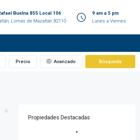
Rafael Buelna 855 Local 106
9 am a 5 pm
tlán, Lomas de Mazatlán 82110
Lunes a Viernes
Precio
Avanzado
Búsqueda
Propiedades Destacadas