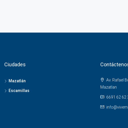
Ciudades
Contácteno
Av. Rafael 
Mazatlán
Mazatlan
Escamillas
6691 62 62 
info@vivem