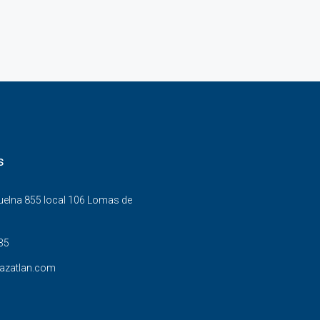
s
Buelna 855 local 106 Lomas de
35
azatlan.com