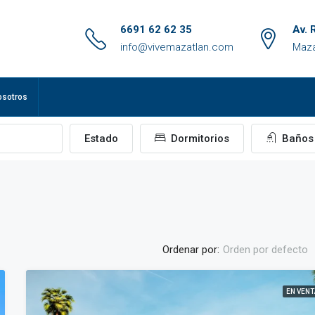
6691 62 62 35
Av. 
info@vivemazatlan.com
Maza
osotros
Estado
Dormitorios
Baños
Ordenar por:
Orden por defecto
EN VENT