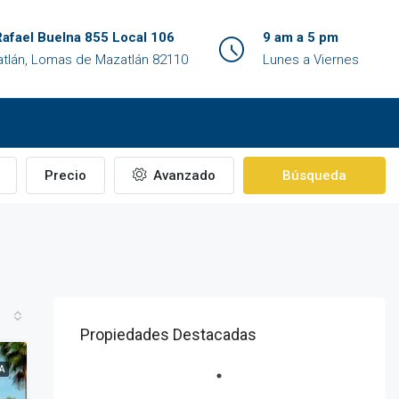
Rafael Buelna 855 Local 106
9 am a 5 pm
tlán, Lomas de Mazatlán 82110
Lunes a Viernes
Precio
Avanzado
Búsqueda
Propiedades Destacadas
A