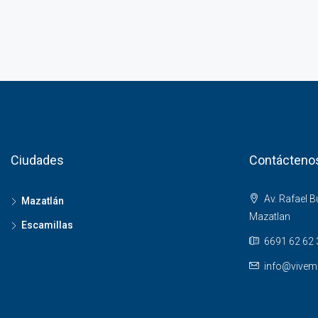
Ciudades
Contácteno
Av. Rafael 
Mazatlán
Mazatlan
Escamillas
6691 62 62 
info@vivem