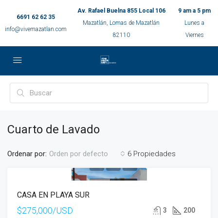
Av. Rafael Buelna 855 Local 106
9 am a 5 pm
6691 62 62 35
Mazatlán, Lomas de Mazatlán
Lunes a
info@vivemazatlan.com
82110
Viernes
Cuarto de Lavado
Ordenar por:
6 Propiedades
Orden por defecto
EN VENTA
CASA EN PLAYA SUR
$275,000/USD
3
200