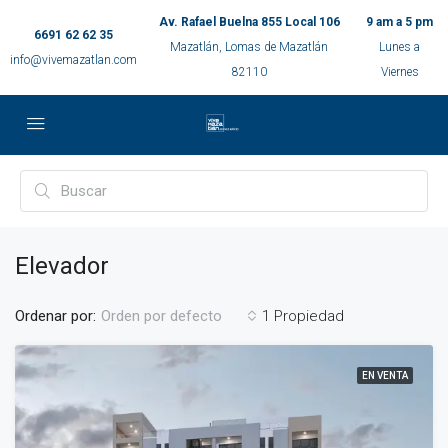
Av. Rafael Buelna 855 Local 106
9 am a 5 pm
6691 62 62 35
Mazatlán, Lomas de Mazatlán
Lunes a
info@vivemazatlan.com
82110
Viernes
Elevador
Ordenar por:
1 Propiedad
Orden por defecto
EN VENTA