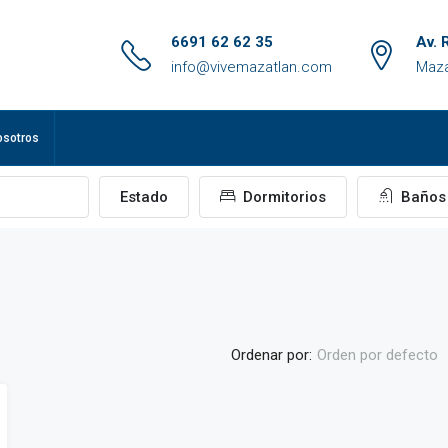
6691 62 62 35
Av. 
info@vivemazatlan.com
Maza
osotros
Estado
Dormitorios
Baños
Ordenar por:
Orden por defecto