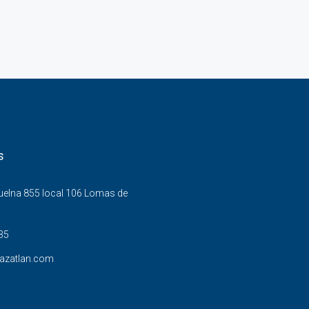
s
Buelna 855 local 106 Lomas de
35
azatlan.com