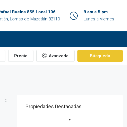
Rafael Buelna 855 Local 106
9 am a 5 pm
tlán, Lomas de Mazatlán 82110
Lunes a Viernes
Precio
Avanzado
Búsqueda
Propiedades Destacadas