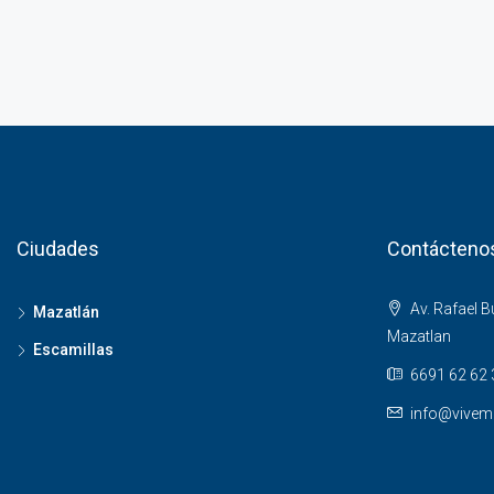
Ciudades
Contácteno
Av. Rafael 
Mazatlán
Mazatlan
Escamillas
6691 62 62 
info@vivem