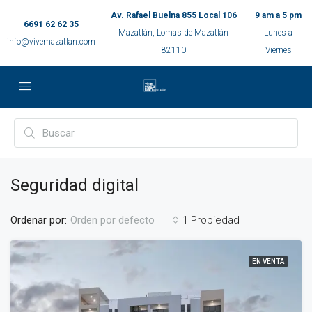
Av. Rafael Buelna 855 Local 106
9 am a 5 pm
6691 62 62 35
Mazatlán, Lomas de Mazatlán
Lunes a
info@vivemazatlan.com
82110
Viernes
Seguridad digital
Ordenar por:
1 Propiedad
Orden por defecto
EN VENTA