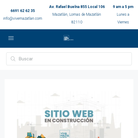
Av. Rafael Buelna 855 Local 106
9 am a 5 pm
6691 62 62 35
Mazatlán, Lomas de Mazatlán
Lunes a
info@vivemazatlan.com
82110
Viernes