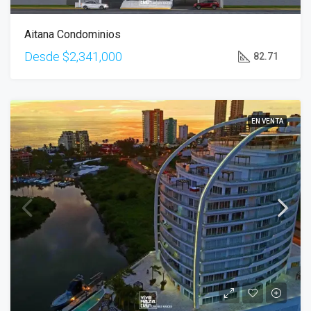
Aitana Condominios
Desde
$2,341,000
82.71
EN VENTA