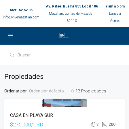
Av. Rafael Buelna 855 Local 106
9 am a 5 pm
6691 62 62 35
Mazatlán, Lomas de Mazatlán
Lunes a
info@vivemazatlan.com
82110
Viernes
Propiedades
Ordenar por:
13 Propiedades
Orden por defecto
EN VENTA
CASA EN PLAYA SUR
$275,000/USD
3
200