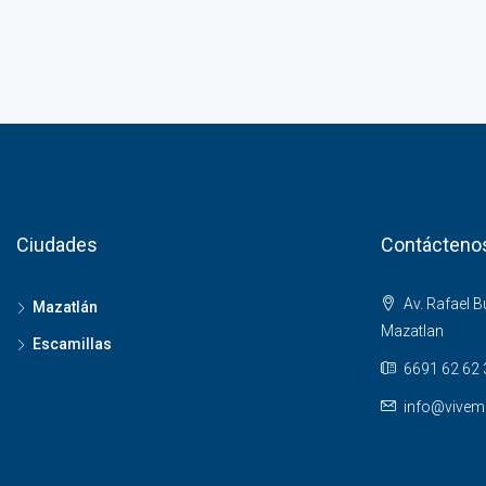
Ciudades
Contácteno
Av. Rafael 
Mazatlán
Mazatlan
Escamillas
6691 62 62 
info@vivem