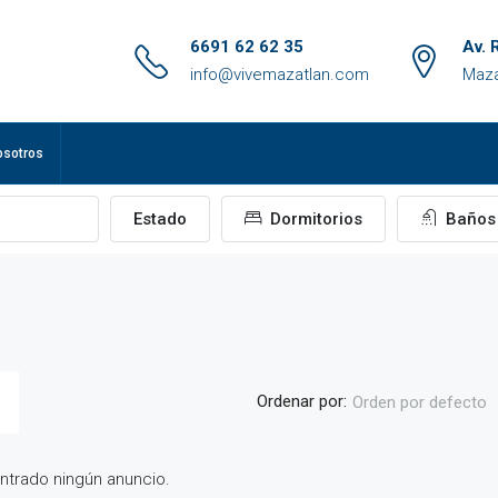
6691 62 62 35
Av. 
info@vivemazatlan.com
Maza
osotros
Estado
Dormitorios
Baños
Ordenar por:
Orden por defecto
trado ningún anuncio.