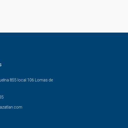
s
Buelna 855 local 106 Lomas de
35
azatlan.com