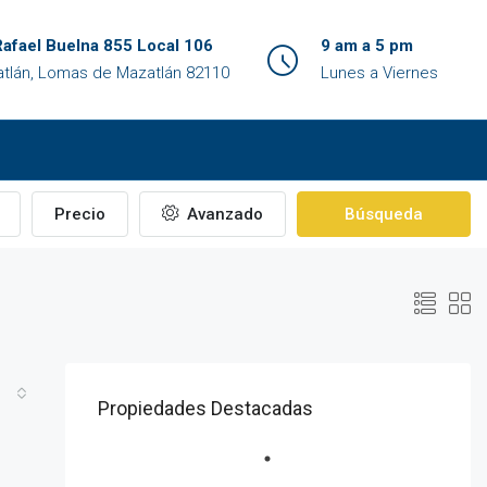
Rafael Buelna 855 Local 106
9 am a 5 pm
tlán, Lomas de Mazatlán 82110
Lunes a Viernes
Precio
Avanzado
Búsqueda
Propiedades Destacadas