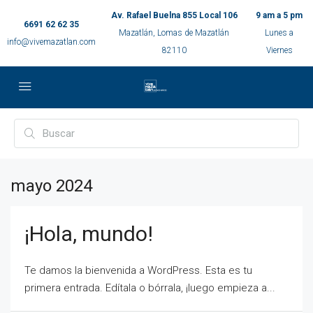
Av. Rafael Buelna 855 Local 106
9 am a 5 pm
6691 62 62 35
Mazatlán, Lomas de Mazatlán
Lunes a
info@vivemazatlan.com
82110
Viernes
mayo 2024
¡Hola, mundo!
Te damos la bienvenida a WordPress. Esta es tu
primera entrada. Edítala o bórrala, ¡luego empieza a...