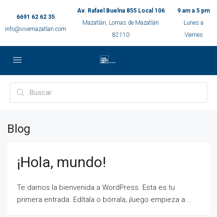
Av. Rafael Buelna 855 Local 106
9 am a 5 pm
6691 62 62 35
Mazatlán, Lomas de Mazatlán
Lunes a
info@vivemazatlan.com
82110
Viernes
Blog
¡Hola, mundo!
Te damos la bienvenida a WordPress. Esta es tu
primera entrada. Edítala o bórrala, ¡luego empieza a...