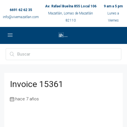
Av. Rafael Buelna 855 Local 106
9 am a 5 pm
6691 62 62 35
Mazatlán, Lomas de Mazatlán
Lunes a
info@vivemazatlan.com
82110
Viernes
Invoice 15361
hace 7 años