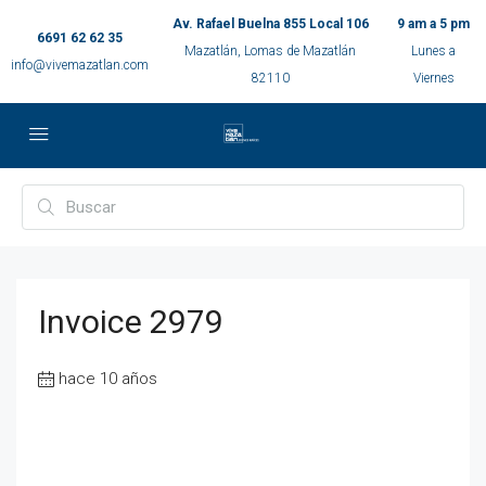
Av. Rafael Buelna 855 Local 106
9 am a 5 pm
6691 62 62 35
Mazatlán, Lomas de Mazatlán
Lunes a
info@vivemazatlan.com
82110
Viernes
Invoice 2979
hace 10 años