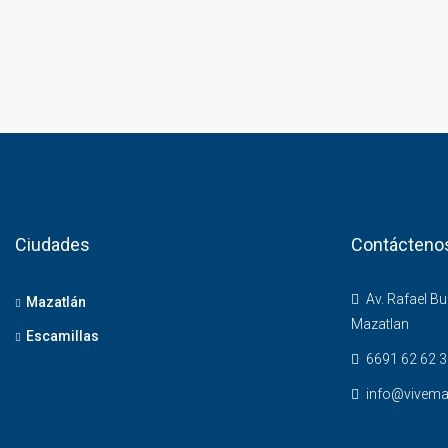
Ciudades
Contácteno
Av. Rafael B
Mazatlán
Mazatlan
Escamillas
6691 62 62 3
info@vivema