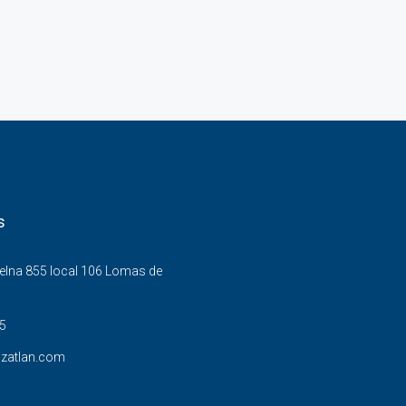
s
uelna 855 local 106 Lomas de
5
zatlan.com