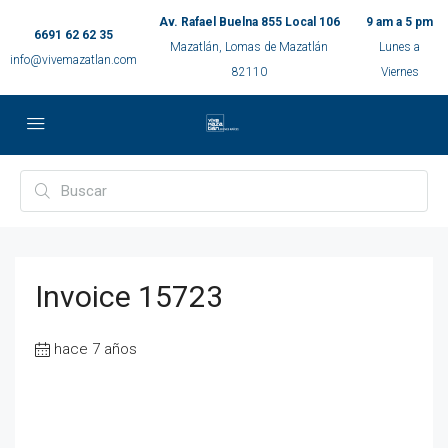
Av. Rafael Buelna 855 Local 106
9 am a 5 pm
6691 62 62 35
Mazatlán, Lomas de Mazatlán
Lunes a
info@vivemazatlan.com
82110
Viernes
Invoice 15723
hace 7 años