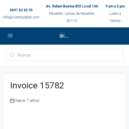
Av. Rafael Buelna 855 Local 106
9 am a 5 pm
6691 62 62 35
Mazatlán, Lomas de Mazatlán
Lunes a
info@vivemazatlan.com
82110
Viernes
Invoice 15782
hace 7 años