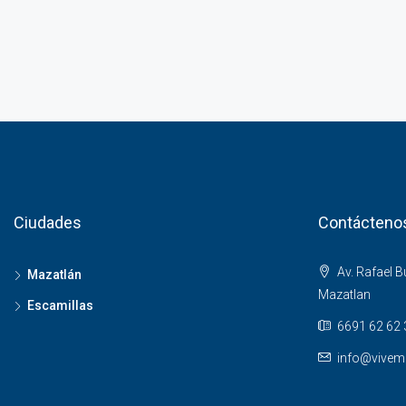
Ciudades
Contácteno
Av. Rafael 
Mazatlán
Mazatlan
Escamillas
6691 62 62 
info@vivem