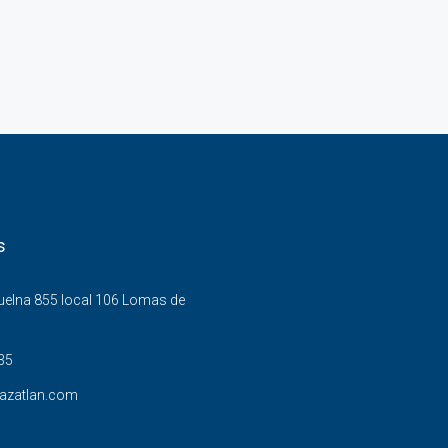
s
Buelna 855 local 106 Lomas de
35
azatlan.com