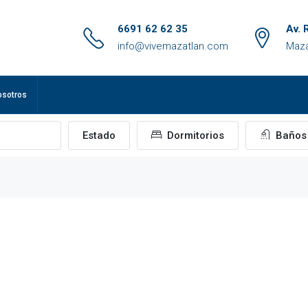
6691 62 62 35
Av. 
info@vivemazatlan.com
Maza
osotros
Estado
Dormitorios
Baños