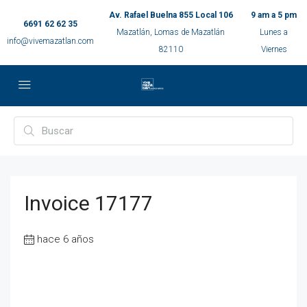
Av. Rafael Buelna 855 Local 106
9 am a 5 pm
6691 62 62 35
Mazatlán, Lomas de Mazatlán
Lunes a
info@vivemazatlan.com
82110
Viernes
Invoice 17177
hace 6 años