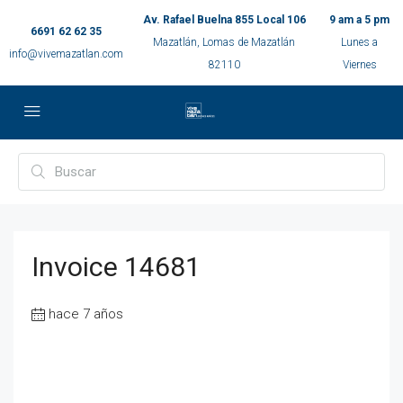
Av. Rafael Buelna 855 Local 106
9 am a 5 pm
6691 62 62 35
Mazatlán, Lomas de Mazatlán
Lunes a
info@vivemazatlan.com
82110
Viernes
Invoice 14681
hace 7 años