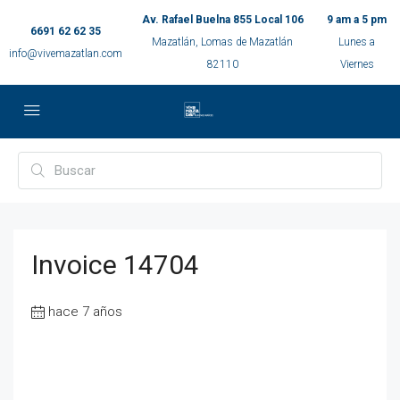
Av. Rafael Buelna 855 Local 106
9 am a 5 pm
6691 62 62 35
Mazatlán, Lomas de Mazatlán
Lunes a
info@vivemazatlan.com
82110
Viernes
Invoice 14704
hace 7 años