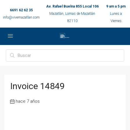
Av. Rafael Buelna 855 Local 106
9 am a 5 pm
6691 62 62 35
Mazatlán, Lomas de Mazatlán
Lunes a
info@vivemazatlan.com
82110
Viernes
Invoice 14849
hace 7 años