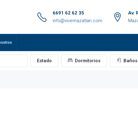
6691 62 62 35
Av. 
info@vivemazatlan.com
Maza
osotros
Estado
Dormitorios
Baños