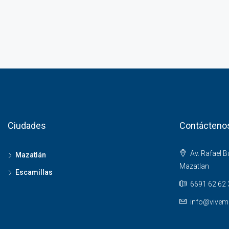
Ciudades
Contácteno
Av. Rafael 
Mazatlán
Mazatlan
Escamillas
6691 62 62 
info@vivem