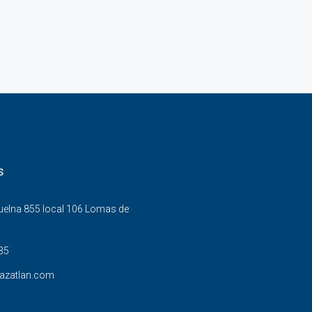
s
Buelna 855 local 106 Lomas de
35
azatlan.com