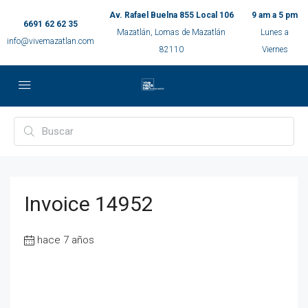
Av. Rafael Buelna 855 Local 106
9 am a 5 pm
6691 62 62 35
Mazatlán, Lomas de Mazatlán
Lunes a
info@vivemazatlan.com
82110
Viernes
Invoice 14952
hace 7 años