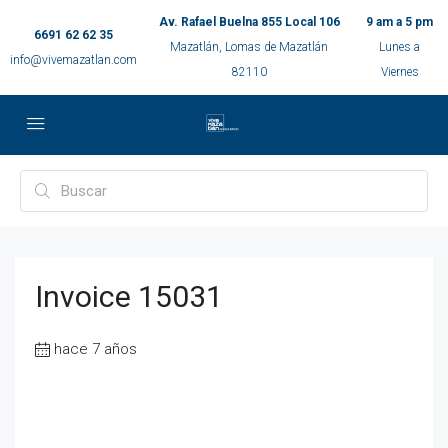
Av. Rafael Buelna 855 Local 106
9 am a 5 pm
6691 62 62 35
Mazatlán, Lomas de Mazatlán
Lunes a
info@vivemazatlan.com
82110
Viernes
Invoice 15031
hace 7 años