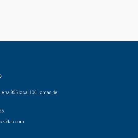
s
Buelna 855 local 106 Lomas de
35
azatlan.com