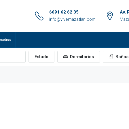
6691 62 62 35
Av. 
info@vivemazatlan.com
Maza
osotros
Estado
Dormitorios
Baños