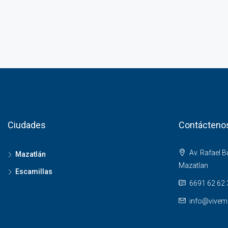
Ciudades
Contácteno
Av. Rafael 
Mazatlán
Mazatlan
Escamillas
6691 62 62 
info@vivem