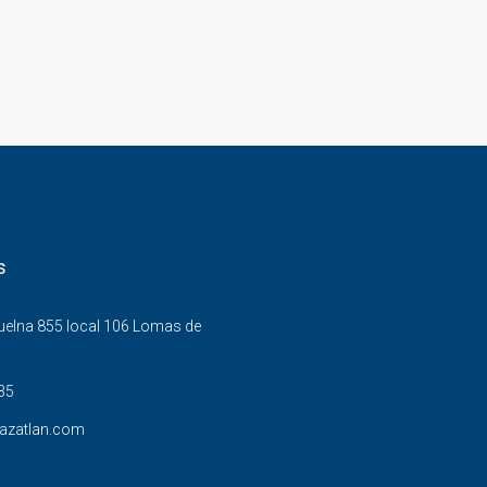
s
Buelna 855 local 106 Lomas de
35
azatlan.com