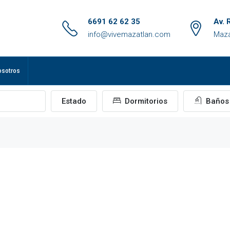
6691 62 62 35
Av. 
info@vivemazatlan.com
Maza
osotros
Estado
Dormitorios
Baños