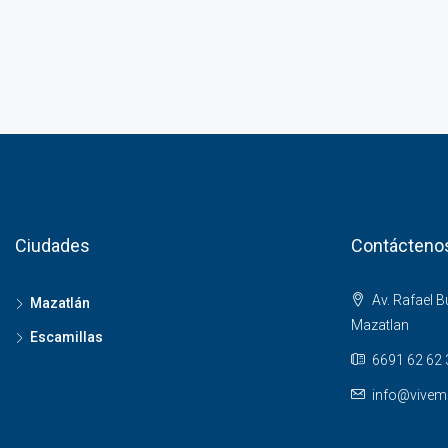
Ciudades
Contácteno
Av. Rafael 
Mazatlán
Mazatlan
Escamillas
6691 62 62 
info@vivem