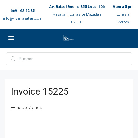
Av. Rafael Buelna 855 Local 106
9 am a 5 pm
6691 62 62 35
Mazatlán, Lomas de Mazatlán
Lunes a
info@vivemazatlan.com
82110
Viernes
Invoice 15225
hace 7 años