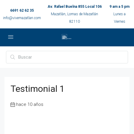
Av. Rafael Buelna 855 Local 106
9 am a 5 pm
6691 62 62 35
Mazatlán, Lomas de Mazatlán
Lunes a
info@vivemazatlan.com
82110
Viernes
Testimonial 1
hace 10 años