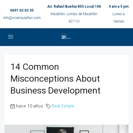
Av. Rafael Buelna 855 Local 106
9 am a 5 pm
6691 62 62 35
Mazatlán, Lomas de Mazatlán
Lunes a
info@vivemazatlan.com
82110
Viernes
14 Common
Misconceptions About
Business Development
hace 10 años
Real Estate