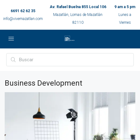
Av. Rafael Buelna 855 Local 106
9 am a 5 pm
6691 62 62 35
Mazatlán, Lomas de Mazatlán
Lunes a
info@vivemazatlan.com
82110
Viernes
Business Development