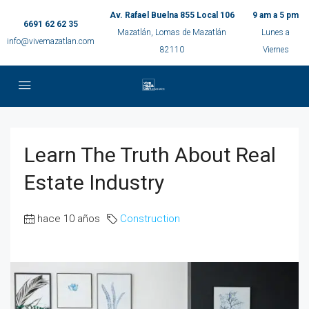
Av. Rafael Buelna 855 Local 106
9 am a 5 pm
6691 62 62 35
Mazatlán, Lomas de Mazatlán
Lunes a
info@vivemazatlan.com
82110
Viernes
Learn The Truth About Real
Estate Industry
hace 10 años
Construction