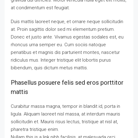
gravida dui ultricies. Morbi vehicula nulla eget elit mollis,
at condimentum est feugiat.
Duis mattis laoreet neque, et ornare neque sollicitudin
at. Proin sagittis dolor sed mi elementum pretium.
Donec et justo ante. Vivamus egestas sodales est, eu
rhoncus urna semper eu. Cum sociis natoque
penatibus et magnis dis parturient montes, nascetur
ridiculus mus. Integer tristique elit lobortis purus
bibendum, quis dictum metus mattis.
Phasellus posuere felis sed eros porttitor
mattis
Curabitur massa magna, tempor in blandit id, porta in
ligula. Aliquam laoreet nisl massa, at interdum mauris
sollicitudin et. Mauris risus lectus, tristique at nisl at,
pharetra tristique enim.
Nullam this is a link nibh facilisis, at malesuada orci