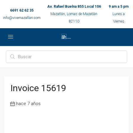
Av. Rafael Buelna 855 Local 106
9 am a 5 pm
6691 62 62 35
Mazatlán, Lomas de Mazatlán
Lunes a
info@vivemazatlan.com
82110
Viernes
Invoice 15619
hace 7 años