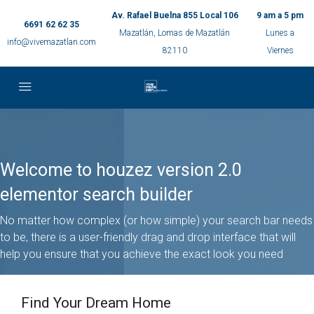
Av. Rafael Buelna 855 Local 106
9 am a 5 pm
6691 62 62 35
Mazatlán, Lomas de Mazatlán
Lunes a
info@vivemazatlan.com
82110
Viernes
Welcome to houzez version 2.0
elementor search builder
No matter how complex (or how simple) your search bar needs
to be, there is a user-friendly drag and drop interface that will
help you ensure that you achieve the exact look you need
Find Your Dream Home