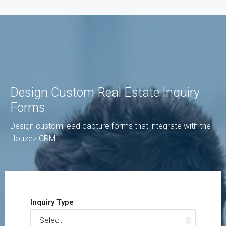
Design Custom Real Estate Inquiry
Forms
Design custom lead capture forms that integrate with the
Houzez CRM
Inquiry Type